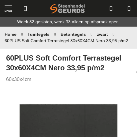
MENU
Ga
Week 32 gesloten, week 33 alleen op afspraak open.
naar
de
Home
Tuintegels
Betontegels
zwart
inhoud
60PLUS Soft Comfort Terrastegel 30x60X4CM Nero 33,95 p/m2
60PLUS Soft Comfort Terrastegel
30x60X4CM Nero 33,95 p/m2
60x30x4cm
Ga
naar
het
einde
van
de
afbeeldingen-
gallerij