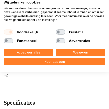
Wij gebruiken cookies
We kunnen deze plaatsen voor analyse van onze bezoekersgegevens, om
onze website te verbeteren, gepersonaliseerde inhoud te tonen en om u een
geweldige website-ervaring te bieden. Voor meer informatie over de cookies
Productomschrijving
die we gebruiken opent u de instellingen.
60Plus Soft Comfort: eigentijds, moderne kleuren en in
Noodzakelijk
Prestatie
verschillende formaten verkrijgbaar! Tuintegels die ook uw tuin
net dat stukje extra geven. Onze 60Plus Soft Comfort tegels zijn
Functioneel
Advertenties
zeer populair door kleur en formaat! frisse en eigentijdse kleuren
en verkrijgbaar in diverse formaten. De Soft Comfort tegels
Accepteer alles
Weigeren
hebben een veredelingsbehandeling gekregen waardoor ze zijde
zacht aanvoelen!
Nee, pas aan
Afname per 20 tegels = 3,6 m2. Prijs is omgerekend 33,95 per
m2.
Specificaties