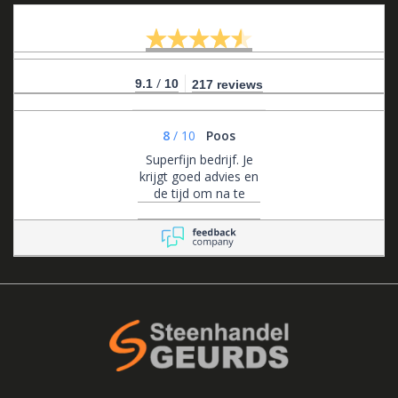
/
9.1
10
217 reviews
8
/
10
Poos
Superfijn bedrijf. Je
krijgt goed advies en
de tijd om na te
denken. Ze zijn altijd
bereikbaar voor
advies en flexibel in
het maken van
afspraken.