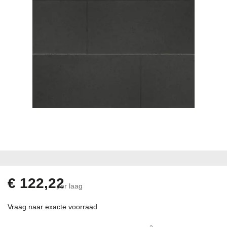
Ga
naar
het
begin
€ 122,22
per laag
van
de
Vraag naar exacte voorraad
afbeeldingen-
gallerij