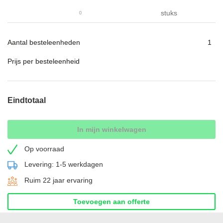
gallerij
stuks
Aantal besteleenheden
Prijs per besteleenheid
Eindtotaal
In mijn winkelwagen
Op voorraad
Levering: 1-5 werkdagen
Ruim 22 jaar ervaring
Toevoegen aan offerte