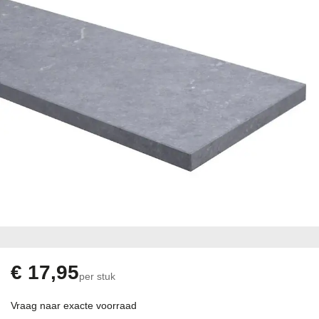
gallerij
Ga
naar
het
begin
€ 17,95
per stuk
van
de
Vraag naar exacte voorraad
afbeeldingen-