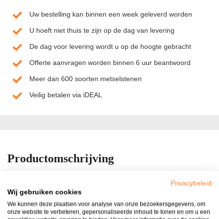
Uw bestelling kan binnen een week geleverd worden
U hoeft niet thuis te zijn op de dag van levering
De dag voor levering wordt u op de hoogte gebracht
Offerte aanvragen worden binnen 6 uur beantwoord
Meer dan 600 soorten metselstenen
Veilig betalen via iDEAL
Productomschrijving
Chinees Hardsteen vijverrand ook wel Siam bleu stone of Blue
Privacybeleid
moon genoemd.
Wij gebruiken cookies
Deze randen worden veel gebruikt als afdekplaat op een vijver
We kunnen deze plaatsen voor analyse van onze bezoekersgegevens, om
onze website te verbeteren, gepersonaliseerde inhoud te tonen en om u een
en op tuinmuren, wordt ook als vensterbank gebruikt.