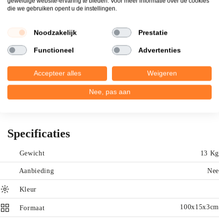
geweldige website-ervaring te bieden. Voor meer informatie over de cookies
die we gebruiken opent u de instellingen.
De hardsteenranden zijn rondom verzoet.
Leverbaar in diverse maten.
Noodzakelijk
Prestatie
We hebben deze randen op voorraad staan.
Functioneel
Advertenties
Accepteer alles
Weigeren
Nee, pas aan
Specificaties
Gewicht
13 Kg
Aanbieding
Nee
Kleur
100x15x3cm
Formaat