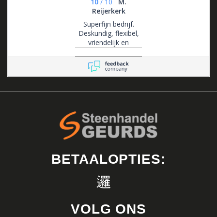
10
/
10
M.
Reijerkerk
Superfijn bedrijf.
Deskundig, flexibel,
vriendelijk en
klantgericht .
BETAALOPTIES:
VOLG ONS