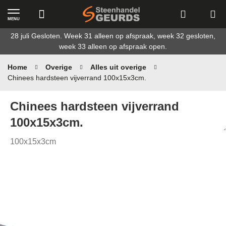
MENU
Ga
28 juli Gesloten. Week 31 alleen op afspraak, week 32 gesloten,
naar
week 33 alleen op afspraak open.
de
inhoud
Home
Overige
Alles uit overige
Chinees hardsteen vijverrand 100x15x3cm.
Chinees hardsteen vijverrand
100x15x3cm.
100x15x3cm
Ga
naar
het
einde
van
de
afbeeldingen-