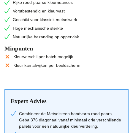
Rijke rood-paarse kleurnuances
Het
waalformaat
is de meest gebruikte afmeting in Nederland en
Vorstbestendig en kleurvast
biedt daardoor enorme flexibiliteit in het ontwerp. Deze
Geschikt voor klassiek metselwerk
roodpaarse steen kan zowel in wildverband als in
halfsteensverband worden verwerkt. Dankzij de hoge hardheid en
Hoge mechanische sterkte
vorstbestendigheid is de steen geschikt voor alle denkbare
Natuurlijke bezanding op oppervlak
buitengevels, maar ook voor tuinmuren of als accentmuur in een
Minpunten
interieur. De robuuste eigenschappen maken het een duurzame
keuze voor generaties.
Kleurverschil per batch mogelijk
Kleur kan afwijken per beeldscherm
Gevels voor woningbouw en utiliteitsbouw
Tuinmuren en erfafscheidingen
Accentwanden in interieurprojecten
Schoorstenen en bijgebouwen
Expert Advies
Bouwstijl & periode voor deze roodpaarse
Combineer de Metselsteen handvorm rood paars
bakstenen
Geba 376 diagonaal vanaf minimaal drie verschillende
pallets voor een natuurlijke kleurverdeling.
De Geba 376 past uitstekend bij de industriële bouwstijl en de