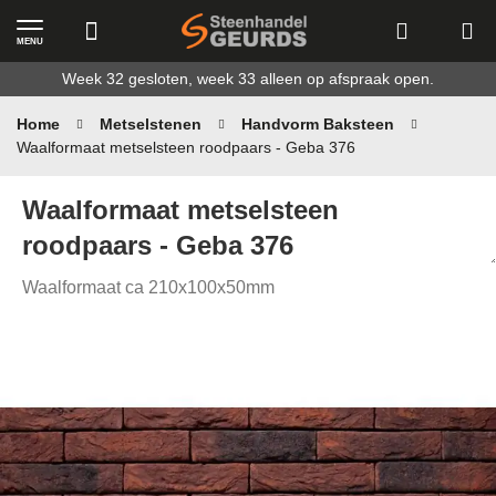
MENU
Ga
Week 32 gesloten, week 33 alleen op afspraak open.
naar
de
Home
Metselstenen
Handvorm Baksteen
inhoud
Waalformaat metselsteen roodpaars - Geba 376
Waalformaat metselsteen
roodpaars - Geba 376
Waalformaat ca 210x100x50mm
Ga
naar
het
einde
van
de
afbeeldingen-
gallerij