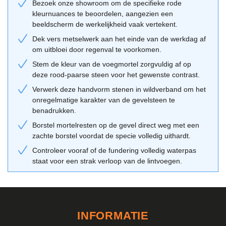
moderne landelijke architectuur. De donkere nuances geven een
Bezoek onze showroom om de specifieke rode
kleurnuances te beoordelen, aangezien een
stoer accent aan strakke ontwerpen, terwijl de handvorm structuur
beeldscherm de werkelijkheid vaak vertekent.
ook niet misstaat bij een klassieke jaren '30 woning. Voor wie op
zoek is naar een alternatief, bieden wij ook diverse andere opties
Dek vers metselwerk aan het einde van de werkdag af
om uitbloei door regenval te voorkomen.
aan binnen onze categorie
metselstenen rood
. Het is een
veelzijdige steen die de brug slaat tussen historisch vakmanschap
Stem de kleur van de voegmortel zorgvuldig af op
en hedendaags design.
deze rood-paarse steen voor het gewenste contrast.
Verwerk deze handvorm stenen in wildverband om het
Combinatietips van de Geba 376
onregelmatige karakter van de gevelsteen te
Voor een optimaal resultaat raden wij aan om deze steen te
benadrukken.
combineren met een donkergrijze of antracietkleurige voeg. Dit
Borstel mortelresten op de gevel direct weg met een
benadrukt de paarse tonen en geeft een modern, monolithisch
zachte borstel voordat de specie volledig uithardt.
effect. Kiest je voor een lichtere voeg, dan worden de individuele
Controleer vooraf of de fundering volledig waterpas
stenen meer benadrukt en krijgt de gevel een traditioneler uiterlijk.
staat voor een strak verloop van de lintvoegen.
Gebruik onze
adviestool
om verschillende combinaties te
visualiseren. Deze waalformaat steen laat zich ook uitstekend
combineren met natuurstenen dorpels of houten gevelelementen.
Bezoek onze showroom in Bergharen om de stenen in
INFORMATIE
verschillende lichtinvallen te beoordelen.