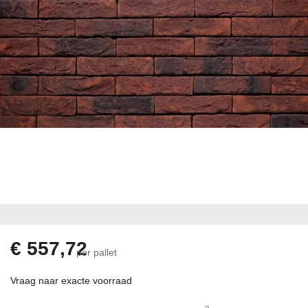
Ga
naar
het
begin
€ 557,72
per pallet
van
de
Vraag naar exacte voorraad
afbeeldingen-
gallerij