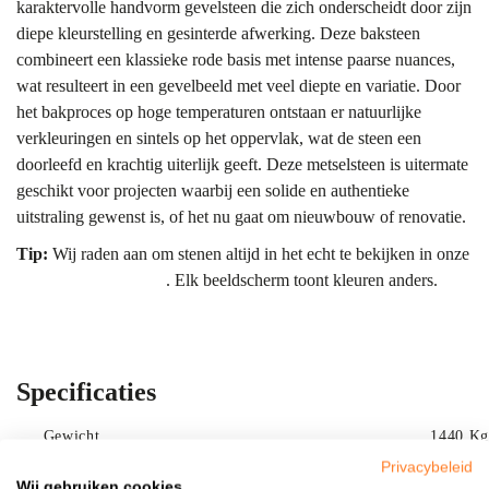
karaktervolle handvorm gevelsteen die zich onderscheidt door zijn
diepe kleurstelling en gesinterde afwerking. Deze baksteen
combineert een klassieke rode basis met intense paarse nuances,
wat resulteert in een gevelbeeld met veel diepte en variatie. Door
het bakproces op hoge temperaturen ontstaan er natuurlijke
verkleuringen en sintels op het oppervlak, wat de steen een
doorleefd en krachtig uiterlijk geeft. Deze metselsteen is uitermate
geschikt voor projecten waarbij een solide en authentieke
uitstraling gewenst is, of het nu gaat om nieuwbouw of renovatie.
Tip:
Wij raden aan om stenen altijd in het echt te bekijken in onze
showroom Bergharen
. Elk beeldscherm toont kleuren anders.
Meng bovendien altijd meerdere pallets diagonaal voor een
gelijkmatig kleurbeeld.
Kleur & uitstraling
Specificaties
De kleur van de Geba 376 laat zich omschrijven als een rijk palet
van roodpaars. De basis is een warme rode tint die wordt
Gewicht
1440 Kg
aangevuld met donkere, bijna zwart-paarse vlammen die door het
Privacybeleid
Aanbieding
Nee
sinteren zijn ontstaan. Deze variatie zorgt ervoor dat geen enkele
Wij gebruiken cookies