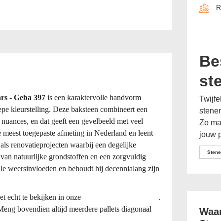
R
Be
st
rs - Geba 397
is een karaktervolle handvorm
Twijfe
iepe kleurstelling. Deze baksteen combineert een
stenen
 nuances, en dat geeft een gevelbeeld met veel
Zo maa
de meest toegepaste afmeting in Nederland en leent
jouw p
ls renovatieprojecten waarbij een degelijke
Stene
k van natuurlijke grondstoffen en een zorgvuldig
lle weersinvloeden en behoudt hij decennialang zijn
et echt te bekijken in onze
showroom in Bergharen
.
Meng bovendien altijd meerdere pallets diagonaal
Waar