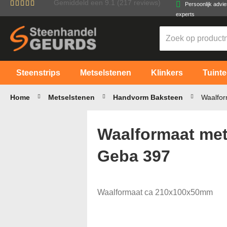
Gemiddeld een
9.1
(217 reviews)
Persoonlijk advi
Ga
experts
naar
de
inhoud
Steenstrips
Metselstenen
Klinkers
Tuinte
Home
Metselstenen
Handvorm Baksteen
Waalfor
Waalformaat met
Geba 397
Waalformaat ca 210x100x50mm
Ga
naar