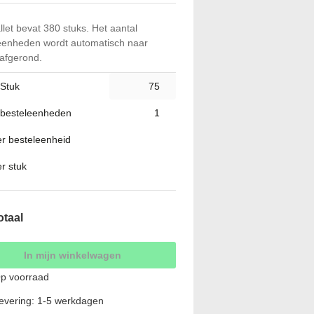
llet bevat 380 stuks. Het aantal
eenheden wordt automatisch naar
afgerond.
 Stuk
 besteleenheden
per besteleenheid
er stuk
otaal
In mijn winkelwagen
p voorraad
evering: 1-5 werkdagen