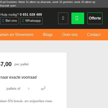
28 juli Gesloten. Week 31 alleen op afspraak, week 32 gesloten, week 33 alleen op
afspraak open.
Hulp nodig?
0 651 028 489
Offerte
Bel ons
Whatsapp
wtuin en Showroom
Blogs
Over ons
Contact
47,00
per pallet
 naar exacte voorraad
2
pallets
of
m
eken 5% breuk- en snijverlies mee.