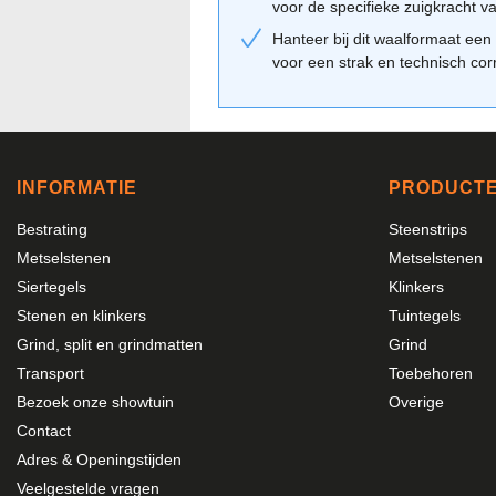
voor de specifieke zuigkracht v
Hanteer bij dit waalformaat ee
voor een strak en technisch cor
INFORMATIE
PRODUCT
Bestrating
Steenstrips
Metselstenen
Metselstenen
Siertegels
Klinkers
Stenen en klinkers
Tuintegels
Grind, split en grindmatten
Grind
Transport
Toebehoren
Bezoek onze showtuin
Overige
Contact
Adres & Openingstijden
Veelgestelde vragen