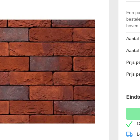
Een pa
bestel
boven 
Aantal
Aantal
Prijs 
Prijs p
Eindt
O
L