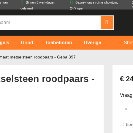
es van
Binnen 5 werkdagen
Bezoek onze ruime showtuin,
geleverd
24/7 open
gels
Grind
Toebehoren
Overige
Sho
maat metselsteen roodpaars - Geba 397
selsteen roodpaars -
€ 2
Vraag
Ber