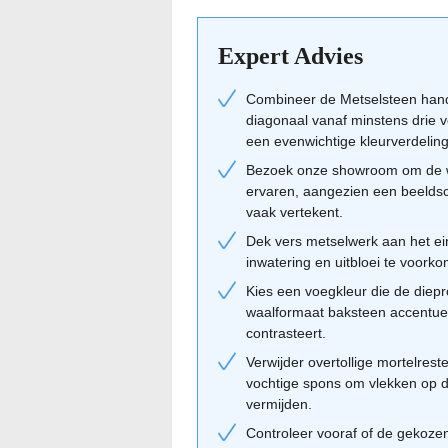
Combinatietips van Geba 39
Bij het combineren van de Geba 397 spe
Expert Advies
maakt het geheel massiever en moderner,
stenen en hun kleurnuances juist naar v
Combineer de Metselsteen han
combinaties bekijken om te zien wat het
diagonaal vanaf minstens drie v
stenen altijd uit verschillende pakkett
een evenwichtige kleurverdeling
voorkomen. Gebruik onze
adviestool
vo
Bezoek onze showroom om de we
ervaren, aangezien een beelds
vaak vertekent.
Dek vers metselwerk aan het e
inwatering en uitbloei te voork
Kies een voegkleur die de diep
waalformaat baksteen accentueert
contrasteert.
Verwijder overtollige mortelreste
vochtige spons om vlekken op 
vermijden.
Controleer vooraf of de gekozen