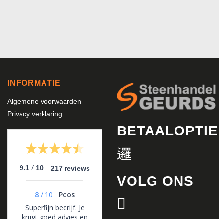
INFORMATIE
Algemene voorwaarden
Privacy verklaring
BETAALOPTIE
/
9.1
10
217 reviews
VOLG ONS
8
/
10
Poos
Superfijn bedrijf. Je
krijgt goed advies en