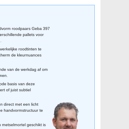
7
elt de voegkleur een grote rol. Een donkere voeg
 terwijl een lichte, kalkkleurige voeg de individuele
oren haalt. In onze showroom kun je verschillende
dvorm roodpaars Geba 397
 beste bij jouw project past. Vergeet niet om de
erschillende pallets voor
en te mengen om kleurblokken in de gevel te
.
or een visuele ondersteuning bij je keuze.
rkelijke roodtinten te
cherm de kleurnuances
inde van de werkdag af om
omen.
rode basis van deze
 of juist subtiel
n direct met een licht
de handvormstructuur te
 metselmortel geschikt is