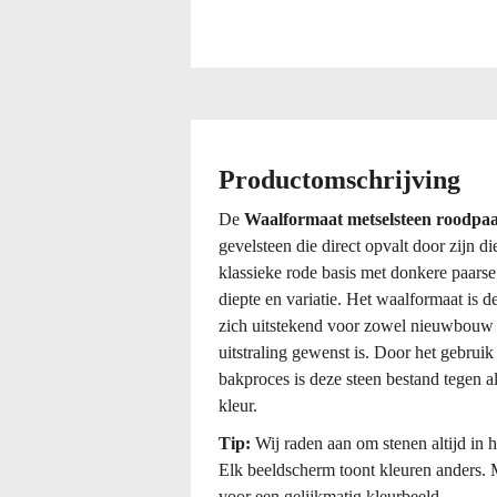
Ga
naar
het
begin
Productomschrijving
van
de
De
Waalformaat metselsteen roodpaa
afbeeldingen-
gevelsteen die direct opvalt door zijn d
gallerij
klassieke rode basis met donkere paarse
diepte en variatie. Het waalformaat is 
zich uitstekend voor zowel nieuwbouw a
uitstraling gewenst is. Door het gebrui
bakproces is deze steen bestand tegen a
kleur.
Tip:
Wij raden aan om stenen altijd in h
Elk beeldscherm toont kleuren anders. 
voor een gelijkmatig kleurbeeld.