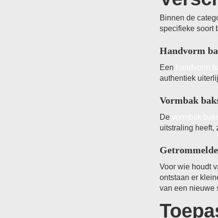
Binnen de catego
specifieke soort 
Handvorm ba
Een
handvorm b
authentiek uiterl
Vormbak bak
De
vormbak bak
uitstraling heeft
Getrommelde
Voor wie houdt v
ontstaan er klei
van een nieuwe 
Toepa