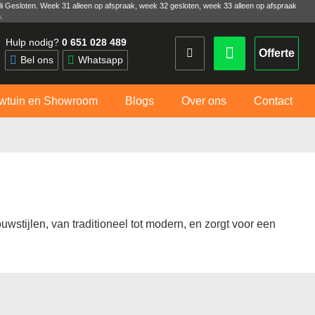
uli Gesloten. Week 31 alleen op afspraak, week 32 gesloten, week 33 alleen op afspraak
.
Hulp nodig?
0 651 028 489
Offerte
Bel ons
Whatsapp
wtuin en Showroom
Blogs
Over ons
Contact
wstijlen, van traditioneel tot modern, en zorgt voor een