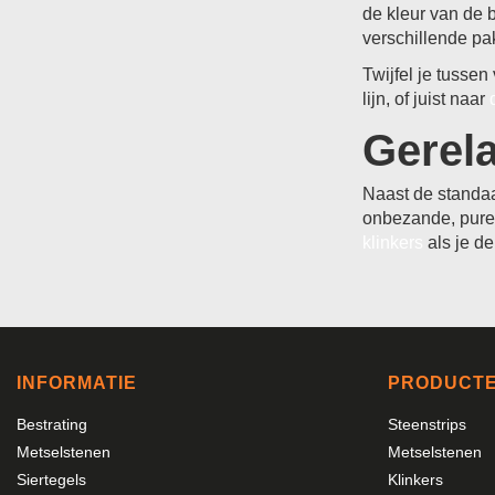
de kleur van de 
verschillende pa
Twijfel je tusse
lijn, of juist naar
Gerela
Naast de standaa
onbezande, pure 
klinkers
als je de
INFORMATIE
PRODUCT
Bestrating
Steenstrips
Metselstenen
Metselstenen
Siertegels
Klinkers