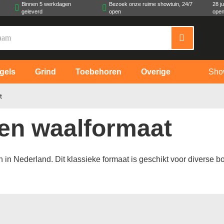
Binnen 5 werkdagen
Bezoek onze ruime showtuin, 24/7
28 j
geleverd
open
open
gels
Grind
Toebehoren
Overige
Sho
t
en waalformaat
n Nederland. Dit klassieke formaat is geschikt voor diverse bou