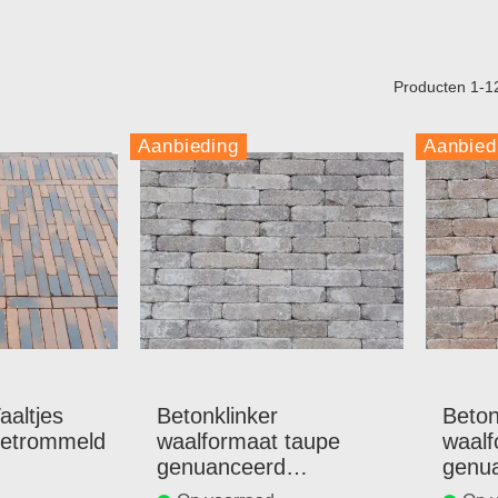
Producten
1
-
1
Aanbieding
Aanbied
altjes
Betonklinker
Beton
getrommeld
waalformaat taupe
waalf
genuanceerd
genu
getrommeld
getr