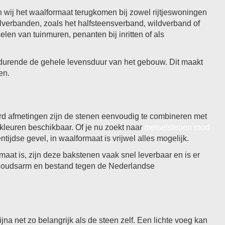
 wij het waalformaat terugkomen bij zowel rijtjeswoningen
selverbanden, zoals het halfsteensverband, wildverband of
en van tuinmuren, penanten bij inritten of als
edurende de gehele levensduur van het gebouw. Dit maakt
en.
ard afmetingen zijn de stenen eenvoudig te combineren met
leuren beschikbaar. Of je nu zoekt naar
metselstenen rood
tijdse gevel, in waalformaat is vrijwel alles mogelijk.
at is, zijn deze bakstenen vaak snel leverbaar en is er
rhoudsarm en bestand tegen de Nederlandse
na net zo belangrijk als de steen zelf. Een lichte voeg kan