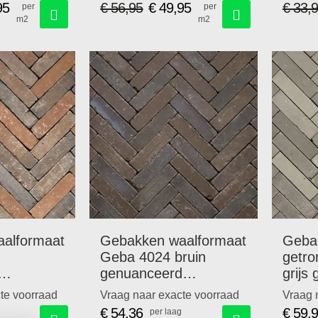
95
€ 56,95
€ 49,95
€ 33,
per
per
m2
m2
Speciale
prijs
alformaat
Gebakken waalformaat
Geba
Geba 4024 bruin
getr
genuanceerd
grijs
69,95
getrommeld.67,95
p/m2
te voorraad
Vraag naar exacte voorraad
Vraag 
p/m2
€ 54,36
€ 59,
per laag