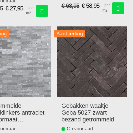
oorraad
€ 68,95
€ 58,95
per
95
€ 27,95
per
m2
Speciale
m2
Speciale
prijs
prijs
ing
Aanbieding
ommelde
Gebakken waaltje
klinkers antraciet
Geba 5027 zwart
ormaat
bezand getrommeld
x7,3cm.
oorraad
Op voorraad