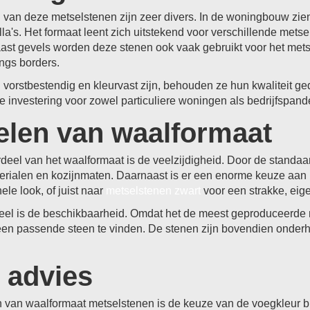
van deze metselstenen zijn zeer divers. In de woningbouw zien
illa's. Het formaat leent zich uitstekend voor verschillende met
ast gevels worden deze stenen ook vaak gebruikt voor het metsel
ngs borders.
vorstbestendig en kleurvast zijn, behouden ze hun kwaliteit g
 investering voor zowel particuliere woningen als bedrijfspand
elen van waalformaat
rdeel van het waalformaat is de veelzijdigheid. Door de standa
ialen en kozijnmaten. Daarnaast is er een enorme keuze aan k
ele look, of juist naar
metselstenen zwart
voor een strakke, eigen
el is de beschikbaarheid. Omdat het de meest geproduceerde ma
 een passende steen te vinden. De stenen zijn bovendien onde
 advies
n van waalformaat metselstenen is de keuze van de voegkleur bij