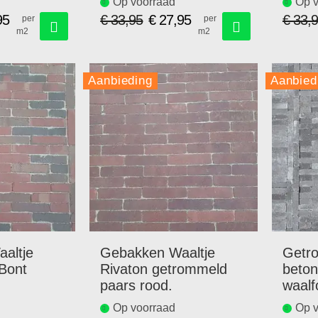
Op voorraad
Op v
95
€ 33,95
€ 27,95
€ 33,
per
per
m2
m2
Speciale
prijs
Aanbieding
Aanbied
altje
Gebakken Waaltje
Getr
Bont
Rivaton getrommeld
beton
paars rood.
waalf
20x5
Op voorraad
Op v