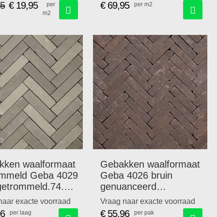
95
€ 19,95
€ 69,95
per
per m2
m2
Speciale
prijs
kken waalformaat
Gebakken waalformaat
ommeld Geba 4029
Geba 4026 bruin
 getrommeld.74.95
genuanceerd
getrommeld.69,95
naar exacte voorraad
Vraag naar exacte voorraad
p/m2
96
€ 55,96
per laag
per pak