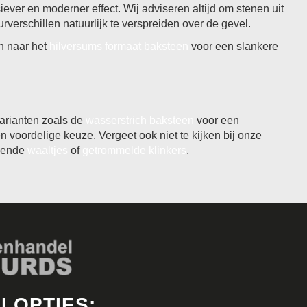
ever en moderner effect. Wij adviseren altijd om stenen uit
verschillen natuurlijk te verspreiden over de gevel.
en naar het
hilversums formaat baksteen
voor een slankere
varianten zoals de
wasserstrich baksteen
voor een
 voordelige keuze. Vergeet ook niet te kijken bij onze
ssende
waaltjes
of
getrommelde klinkers
.
LOPTIES: