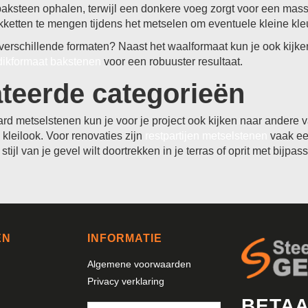
baksteen ophalen, terwijl een donkere voeg zorgt voor een massi
kketten te mengen tijdens het metselen om eventuele kleine kleur
n verschillende formaten? Naast het waalformaat kun je ook kijk
dikformaat bakstenen
voor een robuuster resultaat.
teerde categorieën
rd metselstenen kun je voor je project ook kijken naar andere 
kleilook. Voor renovaties zijn
restpartijen metselstenen
vaak een
 stijl van je gevel wilt doortrekken in je terras of oprit met bijpa
EN
INFORMATIE
Algemene voorwaarden
Privacy verklaring
BETAA