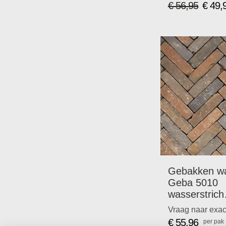
€ 56,95
€ 49,
Speciale
prijs
Gebakken wa
Geba 5010
wasserstrich
getrommeld.
Vraag naar exac
p/m2
€ 55,96
per pak