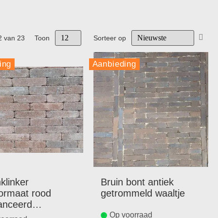
Van
2
van
23
Toon
Sorteer op
hoo
naar
ing
Aanbieding
laag
sort
klinker
Bruin bont antiek
ormaat rood
getrommeld waaltje
anceerd
ommeld
Op voorraad