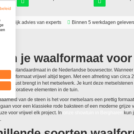
beleid
e
ersoonlijk advies van experts
Binnen 5 werkdagen gelever
ige
iken
kun je waalformaat voor
is een standaardmaat in de Nederlandse bouwsector. Wanneer j
m je dit formaat vrijwel altijd tegen. Met een afmeting van cir
isueel rust brengt in het metselwerk. Je kunt deze metselsten
 of decoratieve elementen in de tuin.
aarheid van de steen is het voor metselaars een prettig formaa
 gaan voor een klassieke rode baksteen of een moderne grijze var
e voor vrijwel elk project. In
onze showtuin in Bergharen
kun j
.
illende soorten waalfo