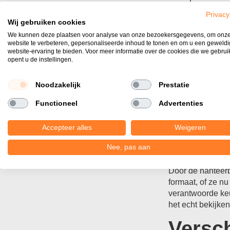
Privacy
Wij gebruiken cookies
We kunnen deze plaatsen voor analyse van onze bezoekersgegevens, om onz
P
website te verbeteren, gepersonaliseerde inhoud te tonen en om u een geweld
website-ervaring te bieden. Voor meer informatie over de cookies die we gebru
opent u de instellingen.
Noodzakelijk
Prestatie
Waar 
Functioneel
Advertenties
Het waalformaat 
Accepteer alles
Weigeren
een tuinmuur, ko
verhouding die v
Nee, pas aan
voor bijgebouwen
Door de hanteerb
formaat, of ze nu
verantwoorde keuz
het echt bekijken
Versch