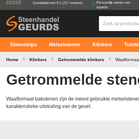
Persoonlijk advies van
Gemiddeld een
9.1
(217 reviews)
Ga
experts
naar
de
inhoud
Steenstrips
Metselstenen
Klinkers
Tuinte
Home
Klinkers
Getrommelde klinkers
Waalformaa
Getrommelde sten
Waalformaat bakstenen zijn de meest gebruikte metselstenen i
karakteristieke uitstraling van de gevel.