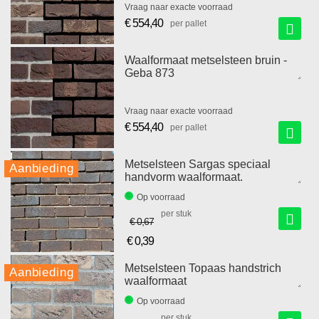
Vraag naar exacte voorraad
€ 554,40
per pallet
Waalformaat metselsteen bruin -
Geba 873
Vraag naar exacte voorraad
€ 554,40
per pallet
Metselsteen Sargas speciaal
Aanbieding
handvorm waalformaat.
Op voorraad
per stuk
€ 0,67
€ 0,39
Speciale
prijs
Metselsteen Topaas handstrich
Aanbieding
waalformaat
Op voorraad
per stuk