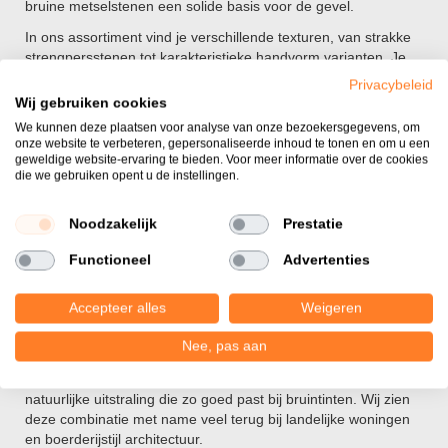
bruine metselstenen een solide basis voor de gevel.
In ons assortiment vind je verschillende texturen, van strakke
strengpersstenen tot karakteristieke handvorm varianten. Je
kunt de stenen komen bekijken in
onze showtuin in Bergharen
Privacybeleid
om de nuances in het echt te ervaren.
Wij gebruiken cookies
We kunnen deze plaatsen voor analyse van onze bezoekersgegevens, om
Verschillende soorten bruine
onze website te verbeteren, gepersonaliseerde inhoud te tonen en om u een
geweldige website-ervaring te bieden. Voor meer informatie over de cookies
bakstenen
die we gebruiken opent u de instellingen.
Binnen de categorie bruine metselstenen zijn er diverse
productiemethoden die elk een eigen uiterlijk aan de steen
Noodzakelijk
Prestatie
geven. In de praktijk zien wij dat de textuurkeuze sterk bepaalt
Functioneel
Advertenties
hoe de kleur bruin overkomt op de gevel.
Handvorm en vormbak
Accepteer alles
Weigeren
Een
handvorm baksteen
heeft een onregelmatige structuur en
Nee, pas aan
bezand oppervlak, wat zorgt voor een levendig gevelbeeld. De
vormbak baksteen
is iets strakker van vorm maar behoudt die
natuurlijke uitstraling die zo goed past bij bruintinten. Wij zien
deze combinatie met name veel terug bij landelijke woningen
en boerderijstijl architectuur.