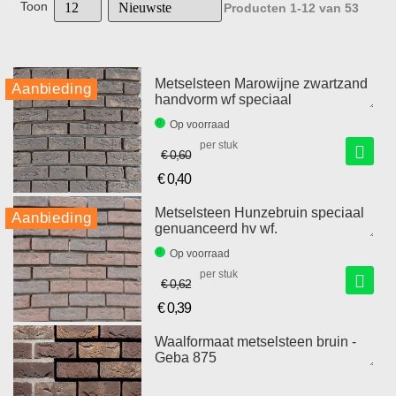
Toon
Producten
1
-
12
van
53
Metselsteen Marowijne zwartzand
Aanbieding
handvorm wf speciaal
Op voorraad
per stuk
€ 0,60
€ 0,40
Speciale
prijs
Metselsteen Hunzebruin speciaal
Aanbieding
genuanceerd hv wf.
Op voorraad
per stuk
€ 0,62
€ 0,39
Speciale
prijs
Waalformaat metselsteen bruin -
Geba 875