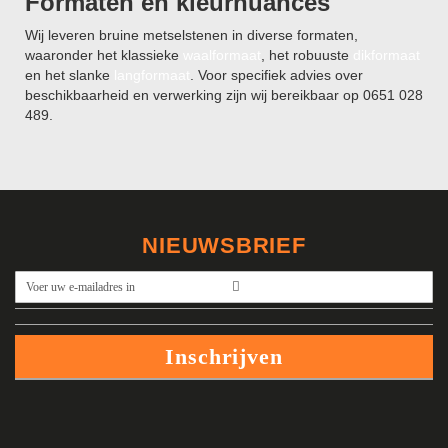
Formaten en kleurnuances
Wij leveren bruine metselstenen in diverse formaten,
waaronder het klassieke
waalformaat
, het robuuste
dikformaat
en het slanke
langformaat
. Voor specifiek advies over
beschikbaarheid en verwerking zijn wij bereikbaar op 0651 028
489.
NIEUWSBRIEF
Abonneer
u
op
onze
Inschrijven
nieuwsbrief