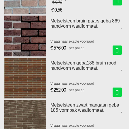
€ 0,72
€ 0,56
Speciale
prijs
Metselsteen bruin paars geba 869
handvorm waalformaat.
Vraag naar exacte voorraad
€ 576,00
per pallet
Metselsteen geba188 bruin rood
handvorm waalformaat.
Vraag naar exacte voorraad
€ 252,00
per pallet
Metselsteen zwart mangaan geba
185 vormbak waalformaat.
Vraag naar exacte voorraad