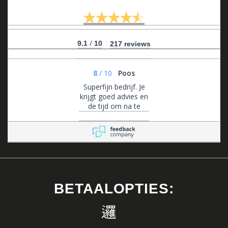
/
9.1
10
217 reviews
8
/
10
Poos
Superfijn bedrijf. Je
krijgt goed advies en
de tijd om na te
denken. Ze zijn altijd
bereikbaar voor
advies en flexibel in
het maken van
afspraken.
BETAALOPTIES: