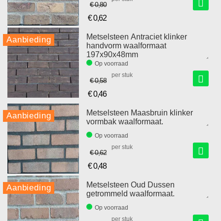
€ 0,80
€ 0,62
Speciale
prijs
Metselsteen Antraciet klinker
Aanbieding
handvorm waalformaat
197x90x48mm
Op voorraad
per stuk
€ 0,58
€ 0,46
Speciale
prijs
Metselsteen Maasbruin klinker
Aanbieding
vormbak waalformaat.
Op voorraad
per stuk
€ 0,62
€ 0,48
Speciale
prijs
Metselsteen Oud Dussen
Aanbieding
getrommeld waalformaat.
Op voorraad
per stuk