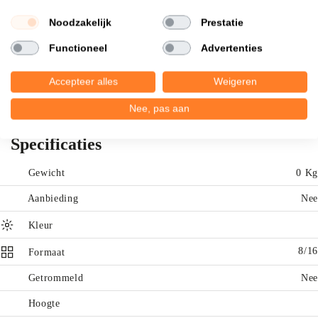
Hoog • Kleur: geel en zachtrood-roze-oranje • Soortelijk gewicht:
Noodzakelijk
Prestatie
± 1600kg per m3 • Vorm: Hoekig (gebroken) • Bijzonderheden:
Goede slijtvastheid Voor deze splitsoort geldt: langere
Functioneel
Advertenties
levertijd/beperkte voorraad. Gewicht ongeveer 1500 kg.
Accepteer alles
Weigeren
Nee, pas aan
Specificaties
Gewicht
0 Kg
Aanbieding
Nee
Kleur
8/16
Formaat
Getrommeld
Nee
Hoogte