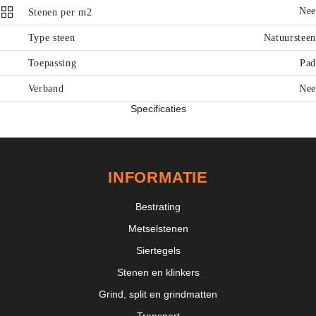
Nee
Stenen per m2
Type steen
Natuursteen
Toepassing
Pad
Verband
Nee
Specificaties
INFORMATIE
Bestrating
Metselstenen
Siertegels
Stenen en klinkers
Grind, split en grindmatten
Transport