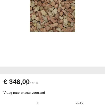
Ga
naar
het
begin
€ 348,00
per stuk
van
de
Vraag naar exacte voorraad
afbeeldingen-
gallerij
stuks