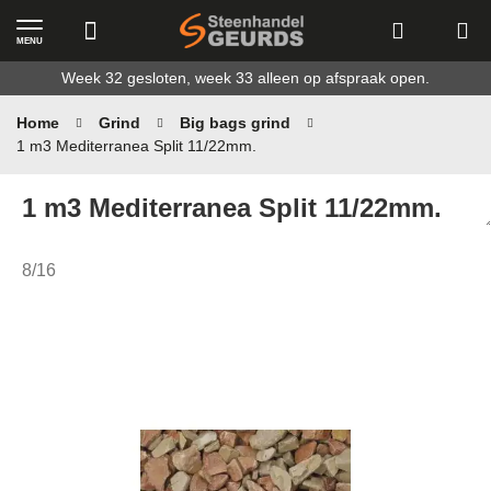
MENU
Ga
Week 32 gesloten, week 33 alleen op afspraak open.
naar
de
Home
Grind
Big bags grind
inhoud
1 m3 Mediterranea Split 11/22mm.
1 m3 Mediterranea Split 11/22mm.
8/16
Ga
naar
het
einde
van
de
afbeeldingen-
gallerij