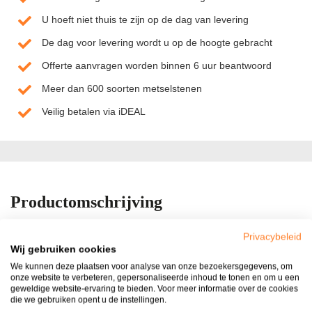
U hoeft niet thuis te zijn op de dag van levering
De dag voor levering wordt u op de hoogte gebracht
Offerte aanvragen worden binnen 6 uur beantwoord
Meer dan 600 soorten metselstenen
Veilig betalen via iDEAL
Productomschrijving
De prijzen van het split zijn inclusief BTW. Mediterranea split
Privacybeleid
Mediterranea split (of Mediteranee split) is een fraaie siersplit met
Wij gebruiken cookies
echte pasteltinten van geel en zachtrood-roze-oranje. De
We kunnen deze plaatsen voor analyse van onze bezoekersgegevens, om
Mediterranea split staat uiteraard prachtig in mediterrane of andere
onze website te verbeteren, gepersonaliseerde inhoud te tonen en om u een
geweldige website-ervaring te bieden. Voor meer informatie over de cookies
zuidelijk ingerichte tuinen, maar fleurt ook andere stijlen tuinen
die we gebruiken opent u de instellingen.
op! Eigenschappen • Gesteente: Kalksteen / marmer • Hardheid: