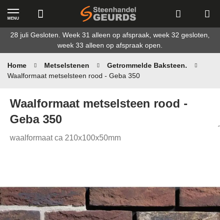
MENU
Ga
28 juli Gesloten. Week 31 alleen op afspraak, week 32 gesloten,
naar
week 33 alleen op afspraak open.
de
inhoud
Home
Metselstenen
Getrommelde Baksteen.
Waalformaat metselsteen rood - Geba 350
Waalformaat metselsteen rood -
Geba 350
waalformaat ca 210x100x50mm
Ga
naar
het
einde
van
de
afbeeldingen-