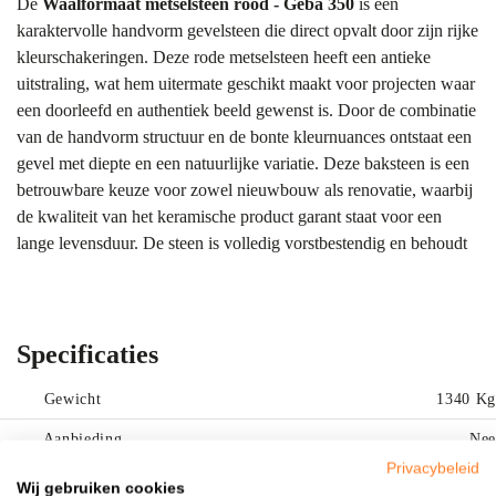
De
Waalformaat metselsteen rood - Geba 350
is een
karaktervolle handvorm gevelsteen die direct opvalt door zijn rijke
kleurschakeringen. Deze rode metselsteen heeft een antieke
uitstraling, wat hem uitermate geschikt maakt voor projecten waar
een doorleefd en authentiek beeld gewenst is. Door de combinatie
van de handvorm structuur en de bonte kleurnuances ontstaat een
gevel met diepte en een natuurlijke variatie. Deze baksteen is een
betrouwbare keuze voor zowel nieuwbouw als renovatie, waarbij
de kwaliteit van het keramische product garant staat voor een
lange levensduur. De steen is volledig vorstbestendig en behoudt
zijn kleurkracht door de jaren heen, ongeacht de weersinvloeden.
Tip:
Wij raden aan om stenen altijd in het echt te bekijken in onze
showroom Bergharen
. Elk beeldscherm toont kleuren anders.
Specificaties
Meng bovendien altijd meerdere pallets diagonaal voor een
gelijkmatig kleurbeeld.
Gewicht
1340 Kg
Kleur & uitstraling
Aanbieding
Nee
De basis van de Geba 350 is een diepe rode tint, die wordt
Privacybeleid
Rood
Kleur
Wij gebruiken cookies
aangevuld met bonte nuances die variëren van lichter oranjerood