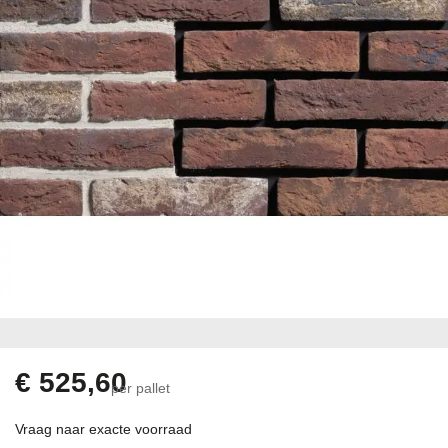
gallerij
Ga
naar
het
begin
€ 525,60
per pallet
van
de
Vraag naar exacte voorraad
afbeeldingen-