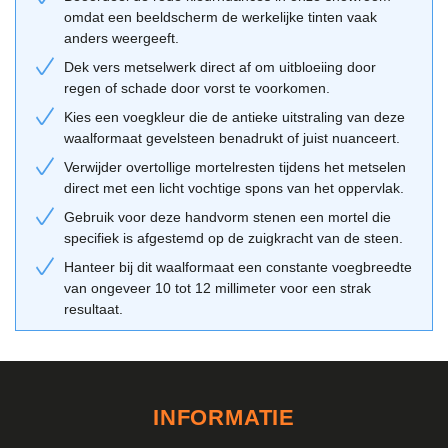
boerderijen of herenhuizen. Ook in de moderne woningbouw
omdat een beeldscherm de werkelijke tinten vaak
wordt deze steen steeds vaker toegepast om een contrast te
anders weergeeft.
vormen met strakke elementen zoals glas en staal. De warme rode
Dek vers metselwerk direct af om uitbloeiing door
kleur geeft een gebouw direct een vertrouwde en solide uitstraling
regen of schade door vorst te voorkomen.
die nooit uit de mode raakt.
Kies een voegkleur die de antieke uitstraling van deze
waalformaat gevelsteen benadrukt of juist nuanceert.
Combinatietips van de Geba 350
Verwijder overtollige mortelresten tijdens het metselen
Voor een traditioneel resultaat combineer je deze steen met een
direct met een licht vochtige spons van het oppervlak.
lichtgrijze of beige voegmortel, waardoor de rode kleur extra naar
Gebruik voor deze handvorm stenen een mortel die
voren komt. Wil je een meer massief effect, kies dan voor een
specifiek is afgestemd op de zuigkracht van de steen.
voegkleur die dicht bij de steenkleur ligt. Deze handvorm
Hanteer bij dit waalformaat een constante voegbreedte
baksteen laat zich uitstekend combineren met houten kozijnen en
van ongeveer 10 tot 12 millimeter voor een strak
natuurstenen dorpels. Gebruik onze
adviestool
voor meer
resultaat.
inspiratie en vergeet niet de stenen uit verschillende pallets te
mengen voor het mooiste resultaat. Voor projecten met een
beperkt budget kun je ook kijken bij onze
restpartijen
metselstenen
.
INFORMATIE