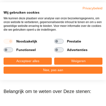
Privacybeleid
Wij gebruiken cookies
We kunnen deze plaatsen voor analyse van onze bezoekersgegevens, om
onze website te verbeteren, gepersonaliseerde inhoud te tonen en om u een
Productomschrijving
geweldige website-ervaring te bieden. Voor meer informatie over de cookies
die we gebruiken opent u de instellingen.
De schoonheid van imperfectie: Kempisch vakmanschap
"Echte authenticiteit laat zich niet vangen in strakke lijnen. Onze
Noodzakelijk
Prestatie
Kempische metselstenen danken hun unieke ziel aan een eerlijk,
Functioneel
Advertenties
traditioneel bakproces. In de gloed van de oven ontstaan
maatverschillen en grillige vormen die elke steen een eigen
Accepteer alles
Weigeren
gezicht geven. Juist deze variatie zorgt voor een levendig
gevelbeeld met de diepte en warmte van weleer. Een huis dat niet
Nee, pas aan
alleen gebouwd is, maar leeft."
Belangrijk om te weten over Deze stenen:
Maatverschillen:
Door het authentieke bakproces (vaak
handvorm of getrommeld) kunnen de afmetingen per steen