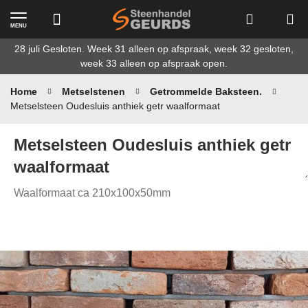
MENU
Ga
28 juli Gesloten. Week 31 alleen op afspraak, week 32 gesloten,
naar
week 33 alleen op afspraak open.
de
inhoud
Home
Metselstenen
Getrommelde Baksteen.
Metselsteen Oudesluis anthiek getr waalformaat
Metselsteen Oudesluis anthiek getr
waalformaat
Waalformaat ca 210x100x50mm
Ga
naar
het
einde
van
de
afbeeldingen-