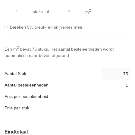
gallerij
2
stuks
of
m
Bereken 5% breuk- en snijverlies mee.
2
Een m
bevat 75 stuks. Het aantal besteleenheden wordt
automatisch naar boven afgerond.
Aantal Stuk
Aantal besteleenheden
Prijs per besteleenheid
Prijs per stuk
Eindtotaal