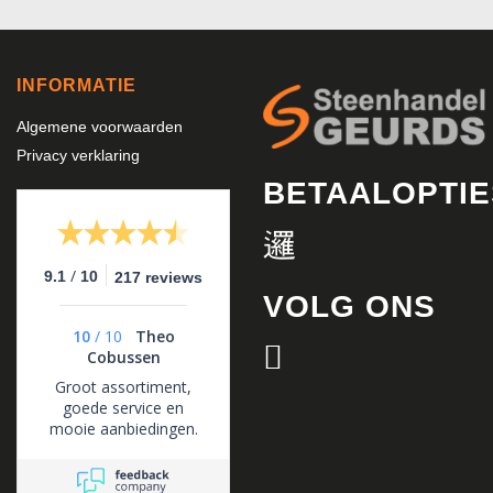
INFORMATIE
Algemene voorwaarden
Privacy verklaring
BETAALOPTIE
/
9.1
10
217 reviews
VOLG ONS
10
/
10
Theo
Cobussen
Groot assortiment,
goede service en
mooie aanbiedingen.