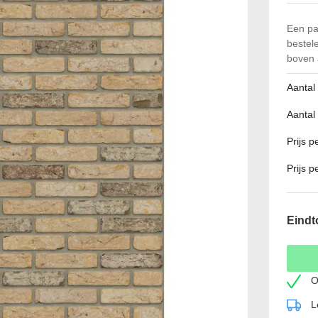
Een pa
bestel
boven 
Aantal
Aantal
Prijs 
Prijs p
Eindt
O
L