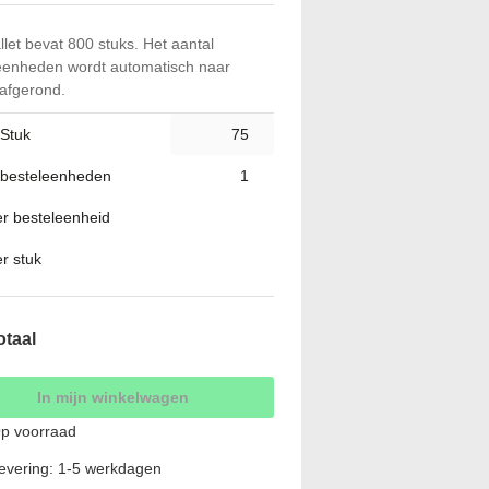
llet bevat 800 stuks. Het aantal
eenheden wordt automatisch naar
afgerond.
 Stuk
 besteleenheden
per besteleenheid
er stuk
otaal
In mijn winkelwagen
p voorraad
evering: 1-5 werkdagen