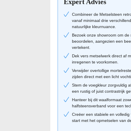
Expert Advies
toegepast om aanbouwen naadloos aan t
een moderne woning een zachtere, meer 
Combineer de Metselsteen retr
een mooi contrast met strakke materialen
vanaf minimaal drie verschillen
natuurlijke kleurnuance.
voor een vertrouwde, Nederlandse maat
Bezoek onze showroom om de spe
Combinatietips van de Geba
beoordelen, aangezien een bee
Voor een optimaal resultaat combineer j
vertekent.
beige of gebroken wit. Dit haalt de war
Dek vers metselwerk direct af me
harmonieus geheel. Donkergrijze kozijne
inregenen te voorkomen.
kozijnen het natuurlijke karakter bena
Verwijder overtollige mortelre
de juiste materiaalcombinaties voor jouw
zijden direct met een licht voch
door elkaar voor een natuurlijk kleurve
Stem de voegkleur zorgvuldig af
een rustig of juist contrastrijk g
Hanteer bij dit waalformaat zow
halfsteensverband voor een tec
Creëer een stabiele en volledig 
start met het opmetselen van d