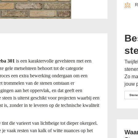
R
Be
st
eba 301
is een karaktervolle gevelsteen met een
Twijfe
ze gele metselsteen behoort tot de categorie
retro
stenen
kproces een extra bewerking ondergaan om een
Zo maa
 het trommelen van de stenen ontstaan er
jouw p
gingen aan het oppervlak, en dat geeft een
Stene
steen is uiterst geschikt voor projecten waarbij een
t is, zonder in te leveren op de technische kwaliteit
tint die varieert van lichtbeige tot dieper okergeel.
 je vaak resten van kalk of witte nuances op het
Waar
e stenen nabootst. De steen is vormvast en