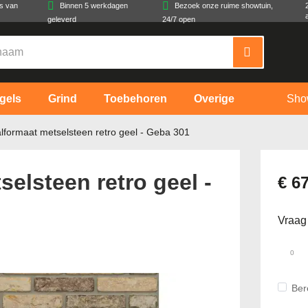
es van
Binnen 5 werkdagen
Bezoek onze ruime showtuin,
geleverd
24/7 open
gels
Grind
Toebehoren
Overige
Sho
lformaat metselsteen retro geel - Geba 301
elsteen retro geel -
€ 6
Vraag
Ber