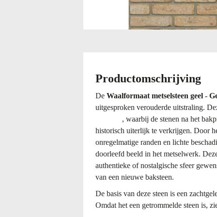
Ga
naar
het
begin
Productomschrijving
van
de
De
Waalformaat metselsteen geel - G
afbeeldingen-
uitgesproken verouderde uitstraling. De
gallerij
baksteen
, waarbij de stenen na het ba
historisch uiterlijk te verkrijgen. Door
onregelmatige randen en lichte beschadi
doorleefd beeld in het metselwerk. Deze 
authentieke of nostalgische sfeer gewens
van een nieuwe baksteen.
De basis van deze steen is een zachtgele 
Omdat het een getrommelde steen is, zie
oppervlak, wat het effect van herbruikt