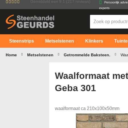
Gemiddeld een
9.1
(217 reviews)
Persoonlijk advi
Ga
experts
naar
de
inhoud
Steenstrips
Metselstenen
Klinkers
Tuinte
Home
Metselstenen
Getrommelde Baksteen.
Waa
Waalformaat mets
Geba 301
waalformaat ca 210x100x50mm
Ga
naar