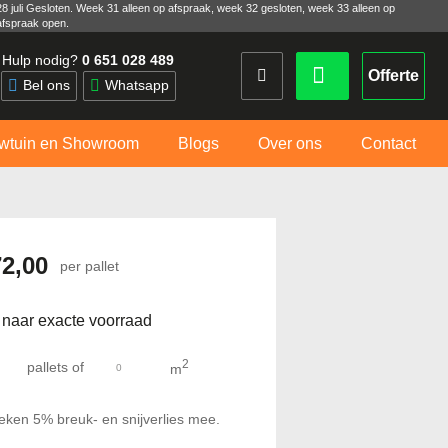
28 juli Gesloten. Week 31 alleen op afspraak, week 32 gesloten, week 33 alleen op
afspraak open.
Hulp nodig?
0 651 028 489
Offerte
Bel ons
Whatsapp
wtuin en Showroom
Blogs
Over ons
Contact
72,00
per pallet
 naar exacte voorraad
2
pallets
of
m
eken 5% breuk- en snijverlies mee.