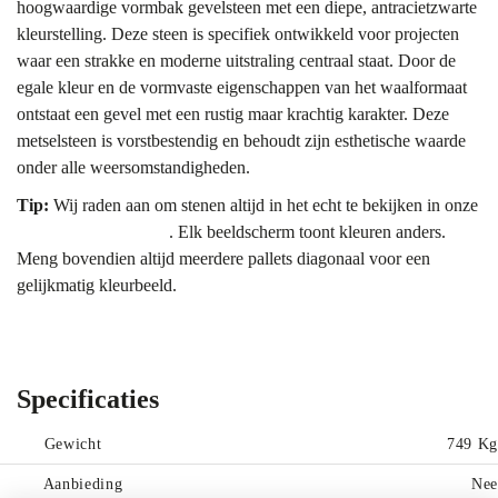
hoogwaardige vormbak gevelsteen met een diepe, antracietzwarte
kleurstelling. Deze steen is specifiek ontwikkeld voor projecten
waar een strakke en moderne uitstraling centraal staat. Door de
egale kleur en de vormvaste eigenschappen van het waalformaat
ontstaat een gevel met een rustig maar krachtig karakter. Deze
metselsteen is vorstbestendig en behoudt zijn esthetische waarde
onder alle weersomstandigheden.
Tip:
Wij raden aan om stenen altijd in het echt te bekijken in onze
showroom Bergharen
. Elk beeldscherm toont kleuren anders.
Meng bovendien altijd meerdere pallets diagonaal voor een
gelijkmatig kleurbeeld.
Kleur & uitstraling
De kleur van de Geba 458 laat zich omschrijven als een intens
diepzwart. In tegenstelling tot lichtere stenen absorbeert deze kleur
Specificaties
het licht, en dat geeft een massief en robuust gevelbeeld.
Afhankelijk van de lichtinval kunnen er subtiele nuances van
Gewicht
749 Kg
donkergrijs zichtbaar worden, maar de hoofdtoon blijft
Aanbieding
Nee
onmiskenbaar zwart. De bezanding op het oppervlak levert een