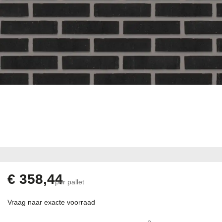
Ga
naar
het
begin
€ 358,44
per pallet
van
de
Vraag naar exacte voorraad
afbeeldingen-
gallerij