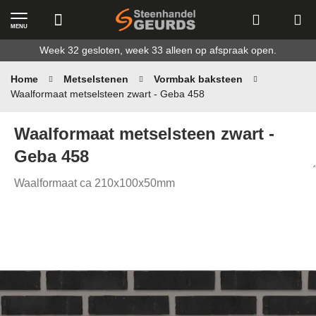
MENU
Ga
Week 32 gesloten, week 33 alleen op afspraak open.
naar
de
Home
Metselstenen
Vormbak baksteen
inhoud
Waalformaat metselsteen zwart - Geba 458
Waalformaat metselsteen zwart -
Geba 458
Waalformaat ca 210x100x50mm
Ga
naar
het
einde
van
de
afbeeldingen-
gallerij