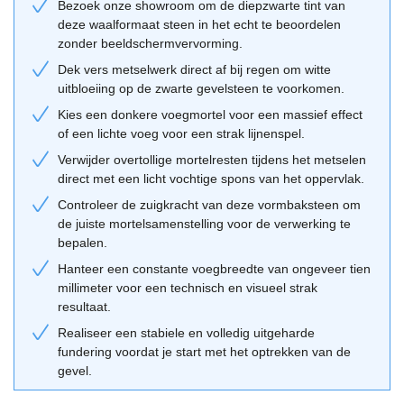
Bezoek onze showroom om de diepzwarte tint van
Combinatietips van de Geba 458
deze waalformaat steen in het echt te beoordelen
Voor een modern resultaat adviseren wij om deze steen te
zonder beeldschermvervorming.
verwerken met een dunne voeg of een voeg in dezelfde kleur als
Dek vers metselwerk direct af bij regen om witte
de steen (doorstrijken). Dit accentueert het massieve karakter van
uitbloeiing op de zwarte gevelsteen te voorkomen.
de gevel. Indien je meer diepte wilt creëren, kan een lichtgrijze
Kies een donkere voegmortel voor een massief effect
voeg de horizontale lijnen van het waalformaat benadrukken.
of een lichte voeg voor een strak lijnenspel.
Deze steen laat zich uitstekend combineren met natuurlijke
Verwijder overtollige mortelresten tijdens het metselen
materialen zoals vergrijsd hout of lichte natuursteen elementen.
direct met een licht vochtige spons van het oppervlak.
Gebruik onze
adviestool
om verschillende combinaties digitaal uit
Controleer de zuigkracht van deze vormbaksteen om
te proberen voordat je een definitieve keuze maakt.
de juiste mortelsamenstelling voor de verwerking te
bepalen.
Hanteer een constante voegbreedte van ongeveer tien
millimeter voor een technisch en visueel strak
resultaat.
Realiseer een stabiele en volledig uitgeharde
fundering voordat je start met het optrekken van de
gevel.