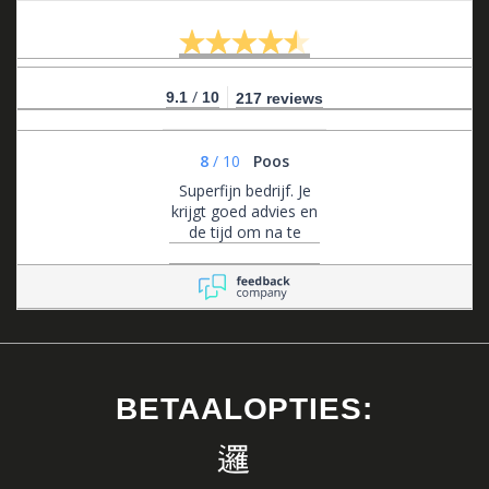
/
9.1
10
217 reviews
8
/
10
Poos
Superfijn bedrijf. Je
krijgt goed advies en
de tijd om na te
denken. Ze zijn altijd
bereikbaar voor
advies en flexibel in
het maken van
afspraken.
BETAALOPTIES: