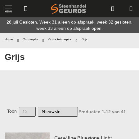
MENU
Ga
28 juli Gesloten. Week 31 alleen op afspraak, week 32 gesloten,
naar
week 33 alleen op afspraak open.
de
inhoud
Home
Tuintegels
Grote tuintegels
Grijs
Grijs
Toon
Producten
1
-
12
van
41
Cera4line Bluestone Light