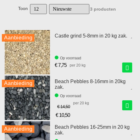
Toon
3
producten
Castle grind 5-8mm in 20 kg zak.
Aanbieding
Op voorraad
€ 7,75
per 20 kg
Beach Pebbles 8-16mm in 20kg
Aanbieding
zak.
Op voorraad
per 20 kg
€ 14,50
€ 10,50
Speciale
prijs
Beach Pebbles 16-25mm in 20 kg
Aanbieding
zak.