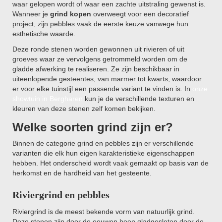
waar gelopen wordt of waar een zachte uitstraling gewenst is.
Wanneer je
grind kopen
overweegt voor een decoratief
project, zijn pebbles vaak de eerste keuze vanwege hun
esthetische waarde.
Deze ronde stenen worden gewonnen uit rivieren of uit
groeves waar ze vervolgens getrommeld worden om de
gladde afwerking te realiseren. Ze zijn beschikbaar in
uiteenlopende gesteentes, van marmer tot kwarts, waardoor
er voor elke tuinstijl een passende variant te vinden is. In
onze
showtuin in Bergharen
kun je de verschillende texturen en
kleuren van deze stenen zelf komen bekijken.
Welke soorten grind zijn er?
Binnen de categorie grind en pebbles zijn er verschillende
varianten die elk hun eigen karakteristieke eigenschappen
hebben. Het onderscheid wordt vaak gemaakt op basis van de
herkomst en de hardheid van het gesteente.
Riviergrind en pebbles
Riviergrind is de meest bekende vorm van natuurlijk grind.
Deze stenen zijn door de eeuwen heen gladgesleten door de