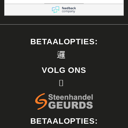
denken. Ze zijn altijd
bereikbaar voor
advies en flexibel in
het maken van
afspraken.
BETAALOPTIES:
VOLG ONS
BETAALOPTIES: