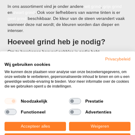
In ons assortiment vind je onder andere
wit grind
,
grijs grind
en
zwart grind
. Ook voor liefhebbers van warme tinten is er
geel grind
beschikbaar. De kleur van de steen verandert vaak
wanneer deze nat wordt; de kleuren worden dan dieper en
intenser.
Hoeveel grind heb je nodig?
Om te berekenen hoeveel pebbles je nodig hebt,
vermenigvuldig je de oppervlakte in vierkante meters met de
Privacybeleid
gewenste laagdikte in meters. Voor een standaard tuinpad of
Wij gebruiken cookies
border wordt meestal een laagdikte van 5 tot 6 centimeter
We kunnen deze plaatsen voor analyse van onze bezoekersgegevens, om
aangehouden. Als de laag te dun is, kijk je op de ondergrond;
onze website te verbeteren, gepersonaliseerde inhoud te tonen en om u een
als de laag te dik is, wordt het lopen over het grind zwaarder.
geweldige website-ervaring te bieden. Voor meer informatie over de cookies
die we gebruiken opent u de instellingen.
Een rekenvoorbeeld: voor een oppervlakte van 10 vierkante
meter met een laagdikte van 5 centimeter heb je 0,5 kubieke
Noodzakelijk
Prestatie
meter grind nodig. Dit komt ongeveer overeen met één big
bag of een aantal zakken van
25kg grind
. Het is altijd
Functioneel
Advertenties
verstandig om iets extra te bestellen voor het bijvullen in de
toekomst.
Accepteer alles
Weigeren
Voordelen van pebbles