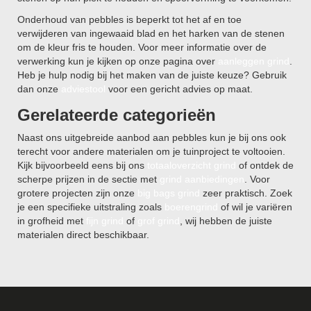
Onderhoud van pebbles is beperkt tot het af en toe
verwijderen van ingewaaid blad en het harken van de stenen
om de kleur fris te houden. Voor meer informatie over de
verwerking kun je kijken op onze pagina over
aanleggen grind
.
Heb je hulp nodig bij het maken van de juiste keuze? Gebruik
dan onze
adviestool
voor een gericht advies op maat.
Gerelateerde categorieën
Naast ons uitgebreide aanbod aan pebbles kun je bij ons ook
terecht voor andere materialen om je tuinproject te voltooien.
Kijk bijvoorbeeld eens bij ons
totaaloverzicht grind
of ontdek de
scherpe prijzen in de sectie met
grind aanbiedingen
. Voor
grotere projecten zijn onze
big bags grind
zeer praktisch. Zoek
je een specifieke uitstraling zoals
boerengrind
of wil je variëren
in grofheid met
fijn grind
of
grof grind
, wij hebben de juiste
materialen direct beschikbaar.