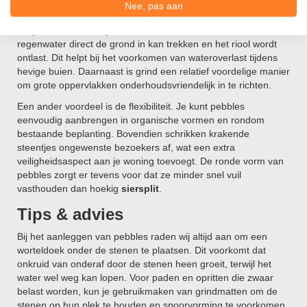
Nee, pas aan
Pebbles bieden tal van voordelen voor de tuin. Ten eerste
zorgen ze voor een goede waterdoorlatendheid, waardoor
regenwater direct de grond in kan trekken en het riool wordt
ontlast. Dit helpt bij het voorkomen van wateroverlast tijdens
hevige buien. Daarnaast is grind een relatief voordelige manier
om grote oppervlakken onderhoudsvriendelijk in te richten.
Een ander voordeel is de flexibiliteit. Je kunt pebbles
eenvoudig aanbrengen in organische vormen en rondom
bestaande beplanting. Bovendien schrikken krakende
steentjes ongewenste bezoekers af, wat een extra
veiligheidsaspect aan je woning toevoegt. De ronde vorm van
pebbles zorgt er tevens voor dat ze minder snel vuil
vasthouden dan hoekig
siersplit
.
Tips & advies
Bij het aanleggen van pebbles raden wij altijd aan om een
worteldoek onder de stenen te plaatsen. Dit voorkomt dat
onkruid van onderaf door de stenen heen groeit, terwijl het
water wel weg kan lopen. Voor paden en opritten die zwaar
belast worden, kun je gebruikmaken van grindmatten om de
stenen op hun plek te houden en spoorvorming te voorkomen.