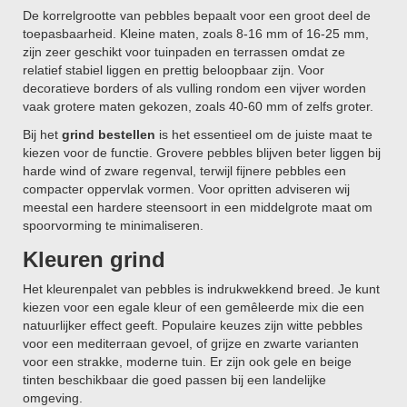
De korrelgrootte van pebbles bepaalt voor een groot deel de
toepasbaarheid. Kleine maten, zoals 8-16 mm of 16-25 mm,
zijn zeer geschikt voor tuinpaden en terrassen omdat ze
relatief stabiel liggen en prettig beloopbaar zijn. Voor
decoratieve borders of als vulling rondom een vijver worden
vaak grotere maten gekozen, zoals 40-60 mm of zelfs groter.
Bij het
grind bestellen
is het essentieel om de juiste maat te
kiezen voor de functie. Grovere pebbles blijven beter liggen bij
harde wind of zware regenval, terwijl fijnere pebbles een
compacter oppervlak vormen. Voor opritten adviseren wij
meestal een hardere steensoort in een middelgrote maat om
spoorvorming te minimaliseren.
Kleuren grind
Het kleurenpalet van pebbles is indrukwekkend breed. Je kunt
kiezen voor een egale kleur of een gemêleerde mix die een
natuurlijker effect geeft. Populaire keuzes zijn witte pebbles
voor een mediterraan gevoel, of grijze en zwarte varianten
voor een strakke, moderne tuin. Er zijn ook gele en beige
tinten beschikbaar die goed passen bij een landelijke
omgeving.