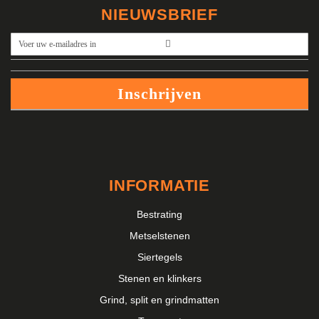
NIEUWSBRIEF
Abonneer
u
op
onze
Inschrijven
nieuwsbrief
INFORMATIE
Bestrating
Metselstenen
Siertegels
Stenen en klinkers
Grind, split en grindmatten