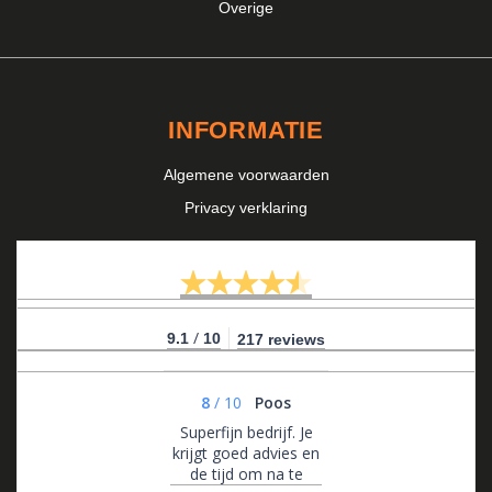
Overige
INFORMATIE
Algemene voorwaarden
Privacy verklaring
/
9.1
10
217 reviews
8
/
10
Poos
Superfijn bedrijf. Je
krijgt goed advies en
de tijd om na te